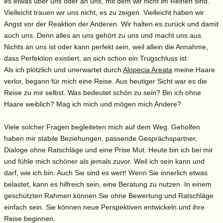
es etwas über uns oder an uns, mit dem wir nicht im Reinen sind.
Vielleicht trauen wir uns nicht, es zu zeigen. Vielleicht haben wir
Angst vor der Reaktion der Anderen. Wir halten es zurück und damit
auch uns. Denn alles an uns gehört zu uns und macht uns aus.
Nichts an uns ist oder kann perfekt sein, weil allein die Annahme,
dass Perfektion existiert, an sich schon ein Trugschluss ist.
Als ich plötzlich und unerwartet durch
Alopecia Areata
meine Haare
verlor, begann für mich eine Reise. Aus heutiger Sicht war es die
Reise zu mir selbst. Was bedeutet schön zu sein? Bin ich ohne
Haare weiblich? Mag ich mich und mögen mich Andere?
Viele solcher Fragen begleiteten mich auf dem Weg. Geholfen
haben mir stabile Beziehungen, passende Gesprächspartner,
Dialoge ohne Ratschläge und eine Prise Mut. Heute bin ich bei mir
und fühle mich schöner als jemals zuvor. Weil ich sein kann und
darf, wie ich bin. Auch Sie sind es wert! Wenn Sie innerlich etwas
belastet, kann es hilfreich sein, eine Beratung zu nutzen. In einem
geschützten Rahmen können Sie ohne Bewertung und Ratschläge
einfach sein. Sie können neue Perspektiven entwickeln und ihre
Reise beginnen.